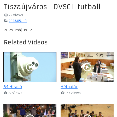
Tiszaújváros - DVSC II futball
22 views
2025.05. hó
2025. május 12.
Related Videos
B4 Híradó
Héthatár
72 views
157 views