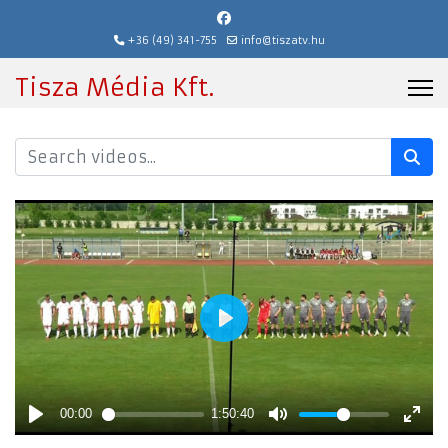
+36 (49) 341-755
info@tiszatv.hu
Tisza Média Kft.