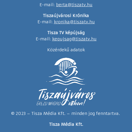
E-mail:
berta@tiszatv.hu
Tiszaújvárosi Krónika
E-mail:
kronika@tiszatv.hu
Tisza TV képújság
E-mail:
kepujsag@tiszatv.hu
Közérdekű adatok
© 2023 – Tisza Média Kft. – minden jog fenntartva.
Tisza Média Kft.