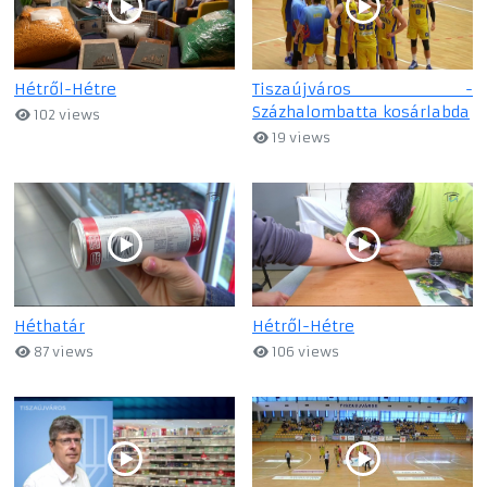
Hétről-Hétre
Tiszaújváros -
Százhalombatta kosárlabda
102 views
19 views
Héthatár
Hétről-Hétre
87 views
106 views