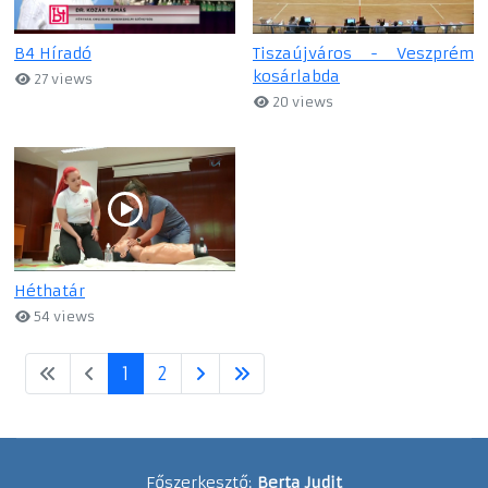
B4 Híradó
Tiszaújváros - Veszprém
kosárlabda
27 views
20 views
Héthatár
54 views
1
2
Főszerkesztő:
Berta Judit