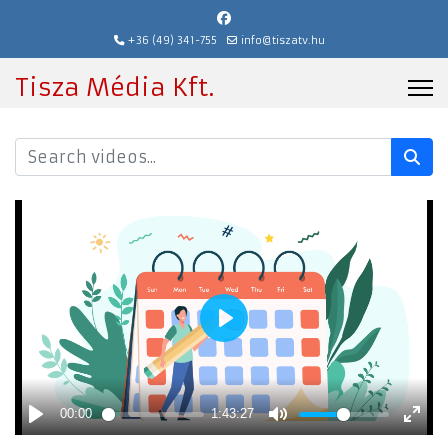
+36 (49) 341-755
info@tiszatv.hu
Tisza Média Kft.