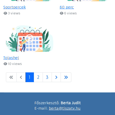
Sportpercek
60 perc
3 views
6 views
Tojashej
10 views
1
2
3
Főszerkesztő:
Berta Judit
E-mail:
berta@tiszatv.hu