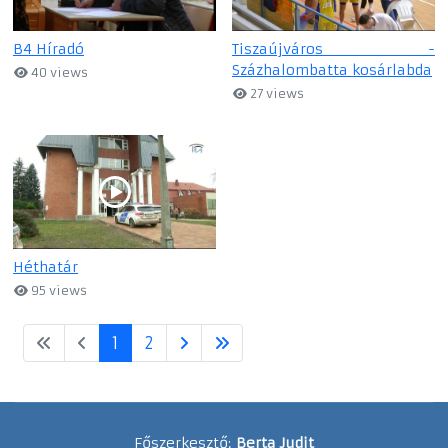
B4 Híradó
Tiszaújváros -
Százhalombatta kosárlabda
40 views
27 views
Héthatár
95 views
1
2
Főszerkesztő:
Berta Judit