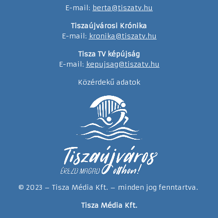
E-mail:
berta@tiszatv.hu
Tiszaújvárosi Krónika
E-mail:
kronika@tiszatv.hu
Tisza TV képújság
E-mail:
kepujsag@tiszatv.hu
Közérdekű adatok
© 2023 – Tisza Média Kft. – minden jog fenntartva.
Tisza Média Kft.