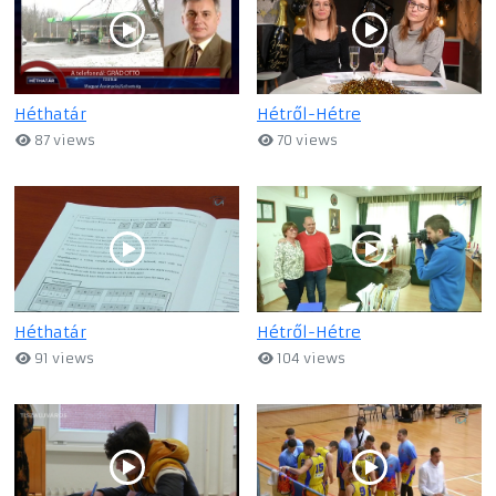
Héthatár
Hétről-Hétre
87 views
70 views
Héthatár
Hétről-Hétre
91 views
104 views