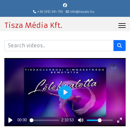
+36 (49) 341-755
info@tiszatv.hu
Tisza Média Kft.