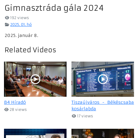
Gimnasztráda gála 2024
192 views
2025. 01. hó
2025. január 8.
Related Videos
B4 Híradó
Tiszaújváros - Békéscsaba
kosárlabda
28 views
17 views