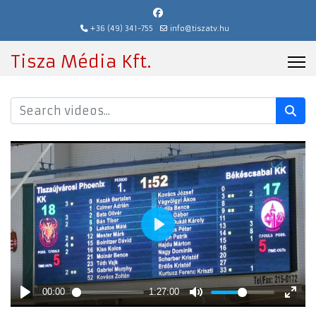
+36 (49) 341-755
info@tiszatv.hu
Tisza Média Kft.