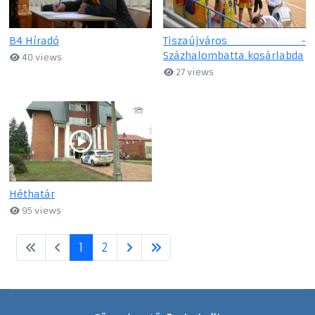
B4 Híradó
Tiszaújváros -
Százhalombatta kosárlabda
40 views
27 views
Héthatár
95 views
1
2