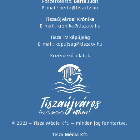
Főszerkesztő:
Berta Judit
E-mail:
berta@tiszatv.hu
Tiszaújvárosi Krónika
E-mail:
kronika@tiszatv.hu
Tisza TV képújság
E-mail:
kepujsag@tiszatv.hu
Közérdekű adatok
© 2023 – Tisza Média Kft. – minden jog fenntartva.
Tisza Média Kft.