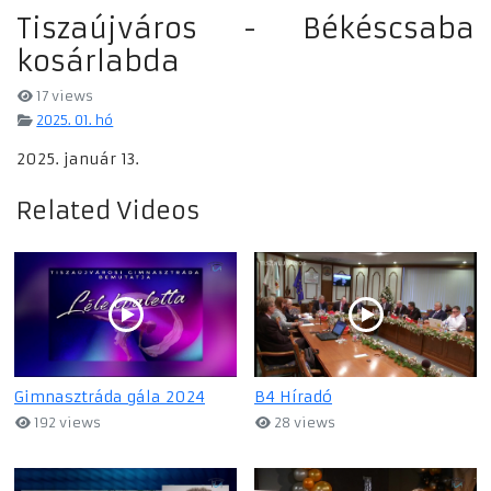
Tiszaújváros - Békéscsaba
kosárlabda
17 views
2025. 01. hó
2025. január 13.
Related Videos
Gimnasztráda gála 2024
B4 Híradó
192 views
28 views