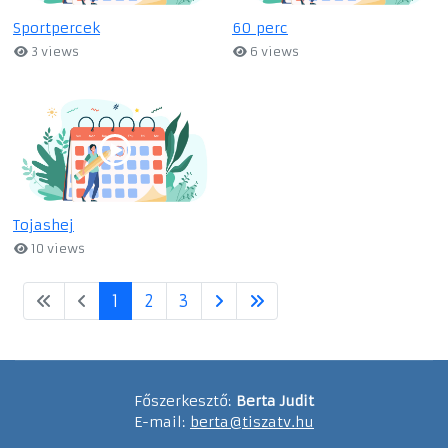
Sportpercek
60 perc
3 views
6 views
Tojashej
10 views
1
2
3
Főszerkesztő:
Berta Judit
E-mail:
berta@tiszatv.hu