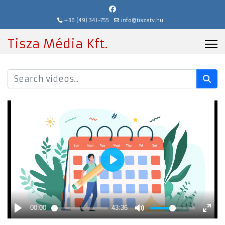
+36 (49) 341-755
info@tiszatv.hu
Tisza Média Kft.