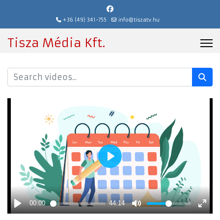
+36 (49) 341-755
info@tiszatv.hu
Tisza Média Kft.