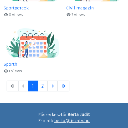
Sportpercek
Civil magazin
0 views
7 views
Sporth
1 views
1
2
Főszerkesztő:
Berta Judit
E-mail:
berta@tiszatv.hu