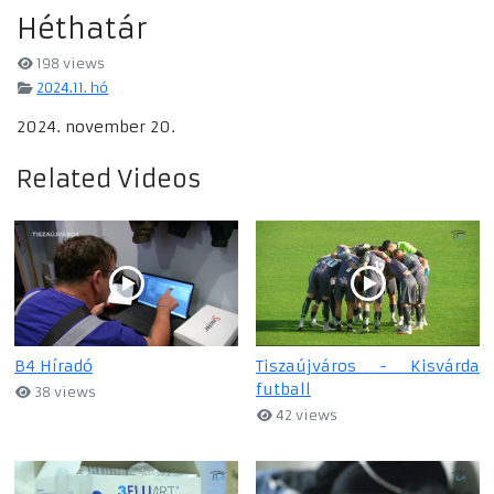
Héthatár
198 views
2024.11. hó
2024. november 20.
Related Videos
B4 Híradó
Tiszaújváros - Kisvárda
futball
38 views
42 views