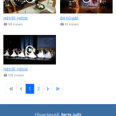
Hétről-Hétre
B4 Híradó
98 views
61 views
Hétről-Hétre
158 views
1
2
Főszerkesztő:
Berta Judit