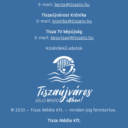
E-mail:
berta@tiszatv.hu
Tiszaújvárosi Krónika
E-mail:
kronika@tiszatv.hu
Tisza TV képújság
E-mail:
kepujsag@tiszatv.hu
Közérdekű adatok
© 2023 – Tisza Média Kft. – minden jog fenntartva.
Tisza Média Kft.