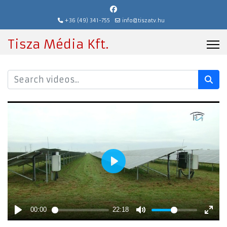
+36 (49) 341-755
info@tiszatv.hu
Tisza Média Kft.