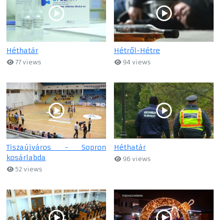
Héthatár
Hétről-Hétre
77 views
94 views
Tiszaújváros - Sopron
Héthatár
kosárlabda
96 views
52 views