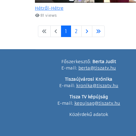
Hétről-Hétre
81 views
1
2
Főszerkesztő:
Berta Judit
E-mail:
berta@tiszatv.hu
Tiszaújvárosi Krónika
E-mail:
kronika@tiszatv.hu
Tisza TV képújság
E-mail:
kepujsag@tiszatv.hu
Közérdekű adatok