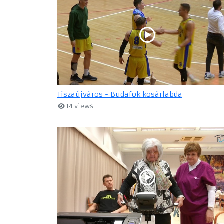
Tiszaújváros - Budafok kosárlabda
14 views