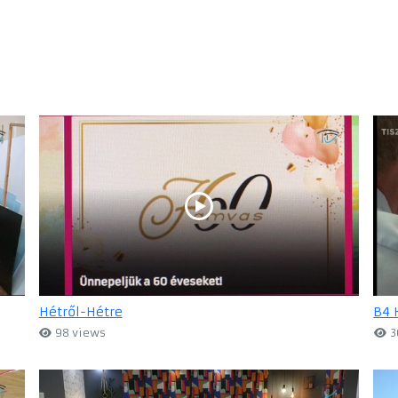
Hétről-Hétre
B4 
98 views
3