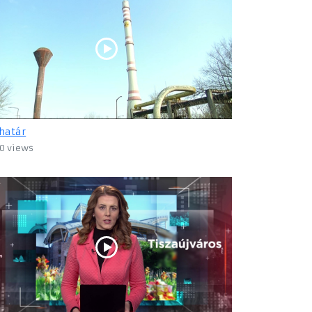
határ
0 views