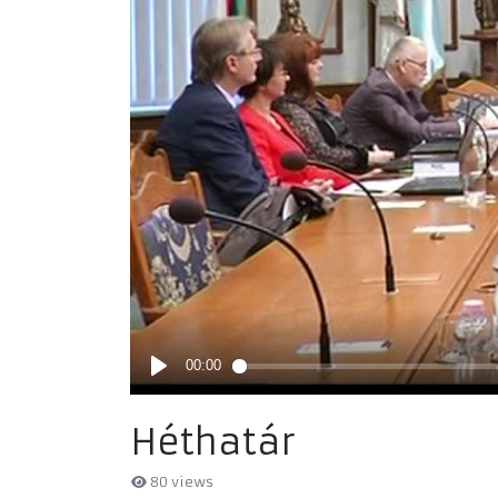
Héthatár
80 views