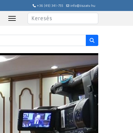
+36 (49) 341-755
info@tiszatv.hu
Keresés