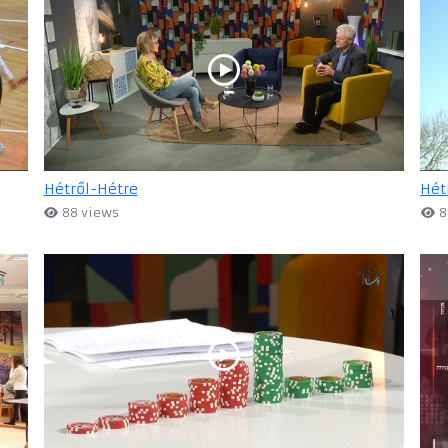
Hétről-Hétre
Hét
88 views
8