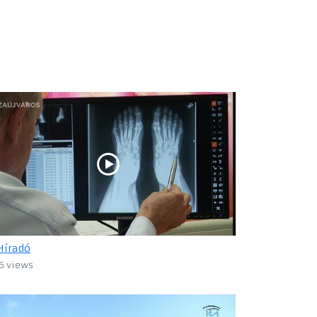
Híradó
6 views