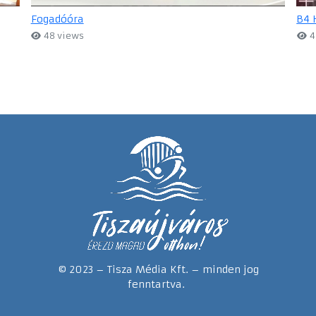
Fogadóóra
B4 
48 views
4
© 2023 – Tisza Média Kft. – minden jog
fenntartva.