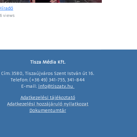
Híradó
6 views
Tisza Média Kft.
Cím: 3580, Tiszaújváros Szent István út 16.
Telefon: (+36 49) 341-755, 341-844
E-mail:
info@tiszatv.
h
u
Adatkezelési tájékoztató
Adatkezelési hozzájáruló nyilatkozat
Dokumentumtár