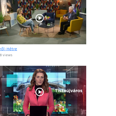
ről-Hétre
8 views