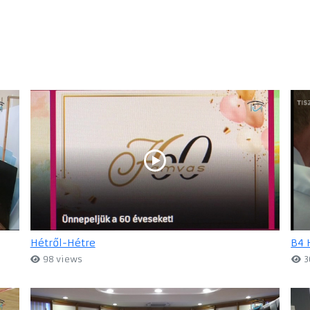
Hétről-Hétre
B4 
98 views
3