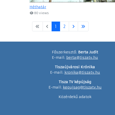
Héthatár
80 views
1
2
Főszerkesztő:
Berta Judit
E-mail:
berta@tiszatv.hu
Tiszaújvárosi Krónika
E-mail:
kronika@tiszatv.hu
Tisza TV képújság
E-mail:
kepujsag@tiszatv.hu
Közérdekű adatok