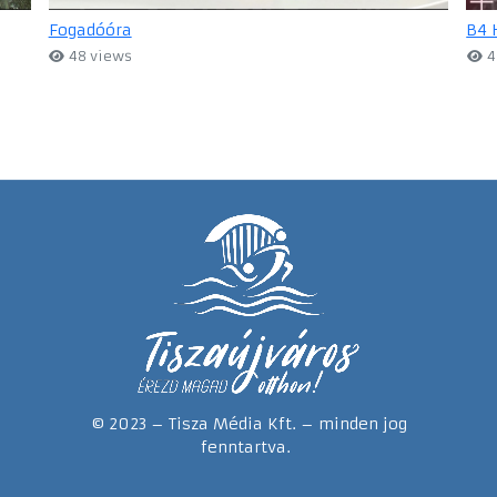
Fogadóóra
B4 
48 views
4
© 2023 – Tisza Média Kft. – minden jog
fenntartva.