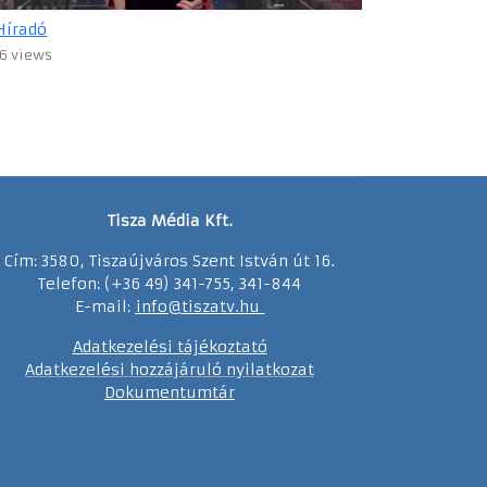
Híradó
6 views
Tisza Média Kft.
Cím: 3580, Tiszaújváros Szent István út 16.
Telefon: (+36 49) 341-755, 341-844
E-mail:
info@tiszatv.
h
u
Adatkezelési tájékoztató
Adatkezelési hozzájáruló nyilatkozat
Dokumentumtár