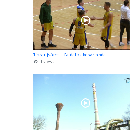
Tiszaújváros - Budafok kosárlabda
14 views