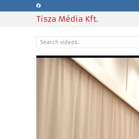
Tisza Média Kft.