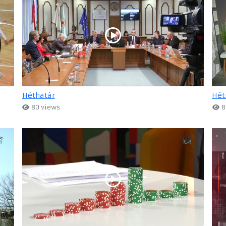
Héthatár
Hét
80 views
8