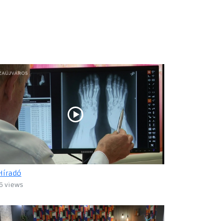
Híradó
6 views