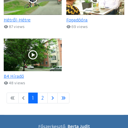
Hétről-Hétre
Fogadóóra
87 views
69 views
B4 Híradó
48 views
1
2
Főszerkesztő:
Berta Judit