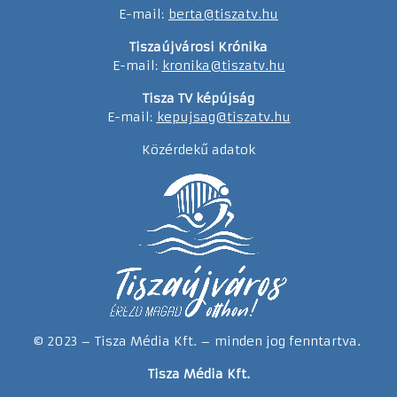
E-mail:
berta@tiszatv.hu
Tiszaújvárosi Krónika
E-mail:
kronika@tiszatv.hu
Tisza TV képújság
E-mail:
kepujsag@tiszatv.hu
Közérdekű adatok
© 2023 – Tisza Média Kft. – minden jog fenntartva.
Tisza Média Kft.