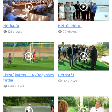
Héthatár
Hétről-Hétre
121 views
99 views
Tiszaújváros - Nyíregyháza
Héthatár
futball
112 views
499 views