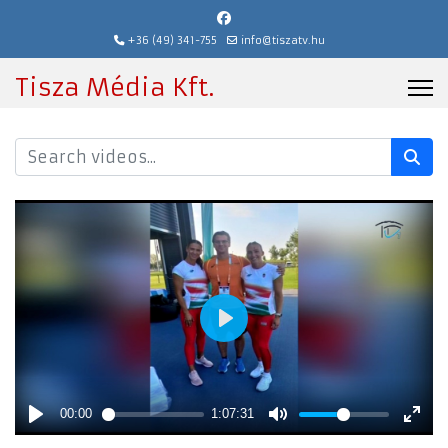
+36 (49) 341-755
info@tiszatv.hu
Tisza Média Kft.