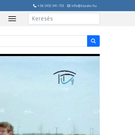
+36 (49) 341-755
info@tiszatv.hu
Keresés