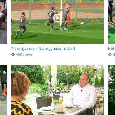
Tiszaújváros - Nyíregyháza futball
Hét
499 views
1