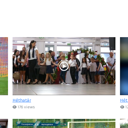
Héthatár
Hét
176 views
1