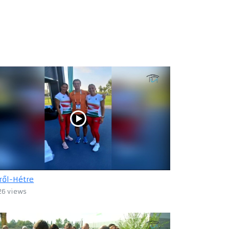
ről-Hétre
26 views