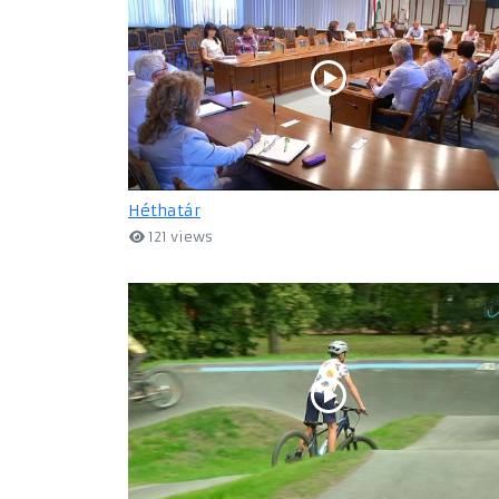
Héthatár
121 views