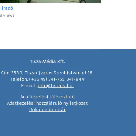
Híradó
8 views
Tisza Média Kft.
Cím: 3580, Tiszaújváros Szent István út 16.
Telefon: (+36 49) 341-755, 341-844
E-mail:
info@tiszatv.
h
u
Adatkezelési tájékoztató
Adatkezelési hozzájáruló nyilatkozat
Dokumentumtár