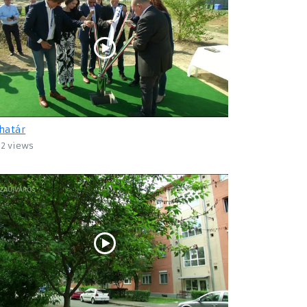
határ
12 views