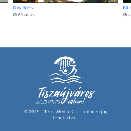
Fogadóóra
B4 
69 views
4
© 2023 – Tisza Média Kft. – minden jog
fenntartva.