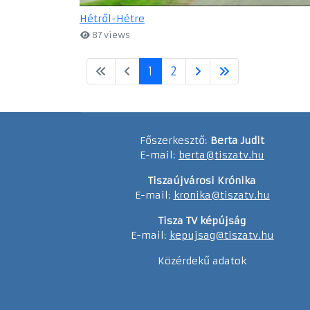
Hétről-Hétre
87 views
1
2
Főszerkesztő:
Berta Judit
E-mail:
berta@tiszatv.hu
Tiszaújvárosi Krónika
E-mail:
kronika@tiszatv.hu
Tisza TV képújság
E-mail:
kepujsag@tiszatv.hu
Közérdekű adatok