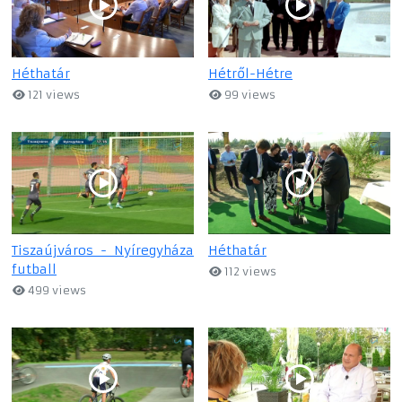
Héthatár
Hétről-Hétre
121 views
99 views
Tiszaújváros - Nyíregyháza
Héthatár
futball
112 views
499 views