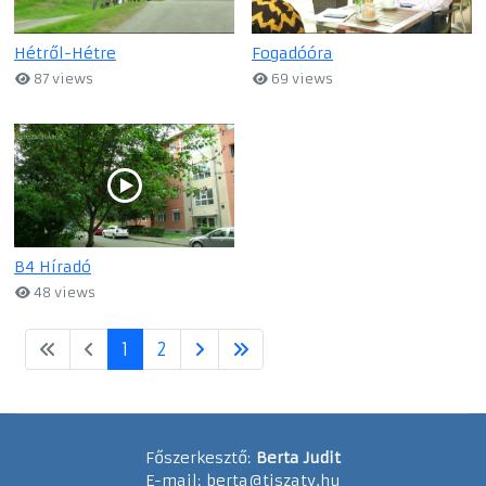
Hétről-Hétre
Fogadóóra
87 views
69 views
B4 Híradó
48 views
1
2
Főszerkesztő:
Berta Judit
E-mail:
berta@tiszatv.hu