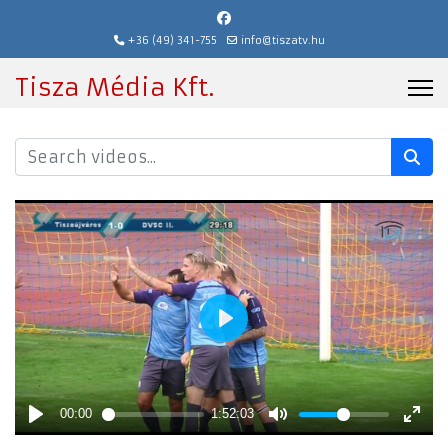
+36 (49) 341-755
info@tiszatv.hu
Tisza Média Kft.