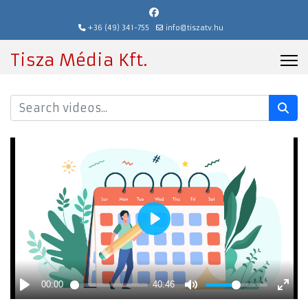
+36 (49) 341-755
info@tiszatv.hu
Tisza Média Kft.