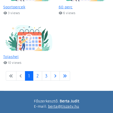
Sportpercek
60 perc
3 views
6 views
Tojashej
10 views
1
2
3
Főszerkesztő:
Berta Judit
E-mail:
berta@tiszatv.hu