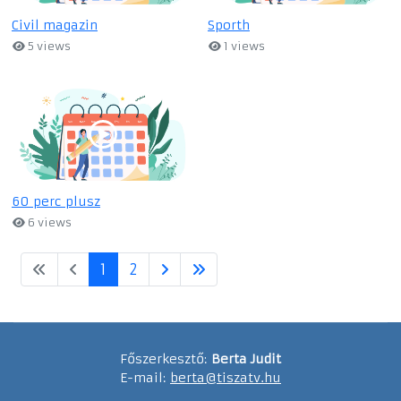
Civil magazin
Sporth
5 views
1 views
60 perc plusz
6 views
1
2
Főszerkesztő:
Berta Judit
E-mail:
berta@tiszatv.hu