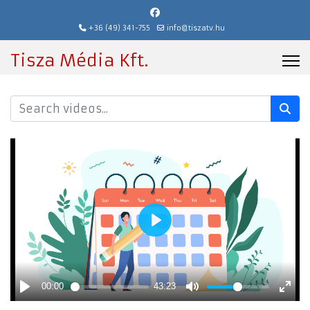
+36 (49) 341-755
info@tiszatv.hu
Tisza Média Kft.