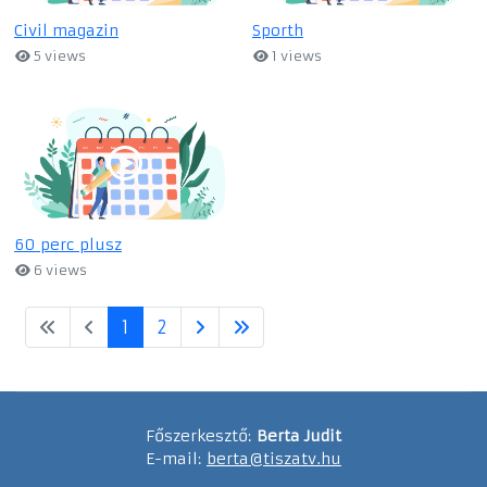
Civil magazin
Sporth
5 views
1 views
60 perc plusz
6 views
1
2
Főszerkesztő:
Berta Judit
E-mail:
berta@tiszatv.hu