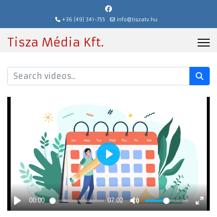
+36 (49) 341-755
info@tiszatv.hu
Tisza Média Kft.