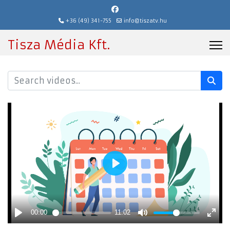
+36 (49) 341-755
info@tiszatv.hu
Tisza Média Kft.