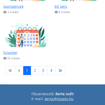
Sportpercek
60 perc
3 views
6 views
Tojashej
10 views
1
2
3
Főszerkesztő:
Berta Judit
E-mail:
berta@tiszatv.hu