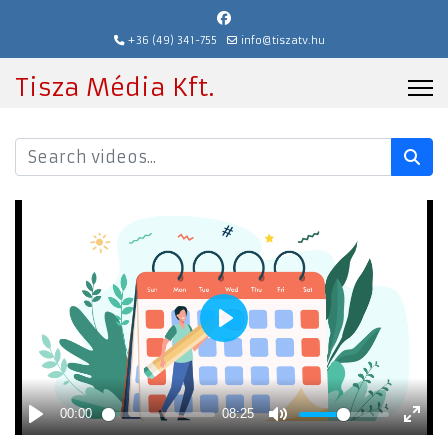
+36 (49) 341-755
info@tiszatv.hu
Tisza Média Kft.