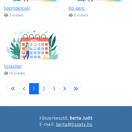
Sportpercek
60 perc
3 views
6 views
Tojashej
10 views
1
2
3
Főszerkesztő:
Berta Judit
E-mail:
berta@tiszatv.hu