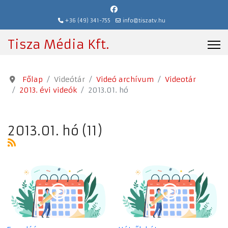
+36 (49) 341-755
info@tiszatv.hu
Tisza Média Kft.
Főlap
Videótár
Videó archívum
Videotár
2013. évi videók
2013.01. hó
2013.01. hó (11)