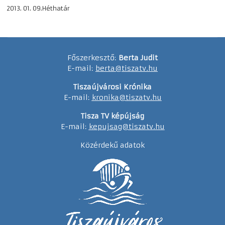
2013. 01. 09.Héthatár
Főszerkesztő:
Berta Judit
E-mail:
berta@tiszatv.hu
Tiszaújvárosi Krónika
E-mail:
kronika@tiszatv.hu
Tisza TV képújság
E-mail:
kepujsag@tiszatv.hu
Közérdekű adatok