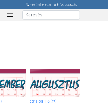
+36 (49) 341-755
info@tiszatv.hu
Keresés
5)
2013.08. hó (17)