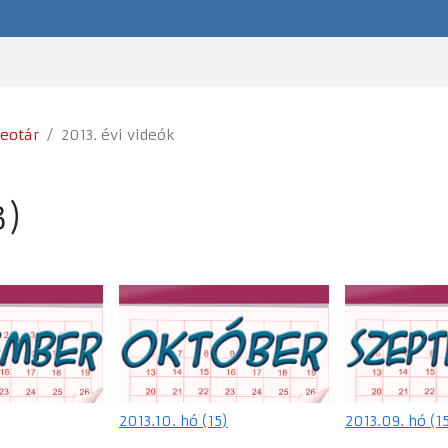
deotár
2013. évi videók
3)
2013.10. hó (15)
2013.09. hó (1