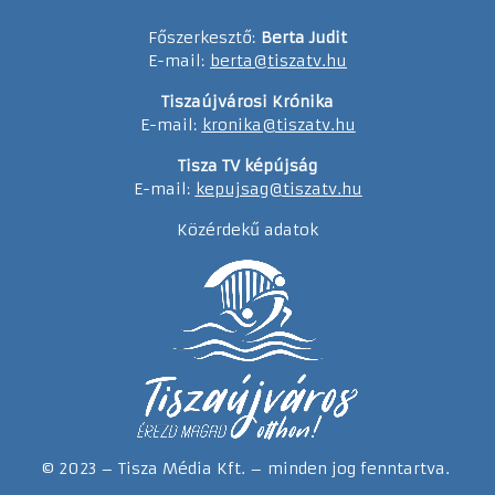
Főszerkesztő:
Berta Judit
E-mail:
berta@tiszatv.hu
Tiszaújvárosi Krónika
E-mail:
kronika@tiszatv.hu
Tisza TV képújság
E-mail:
kepujsag@tiszatv.hu
Közérdekű adatok
© 2023 – Tisza Média Kft. – minden jog fenntartva.