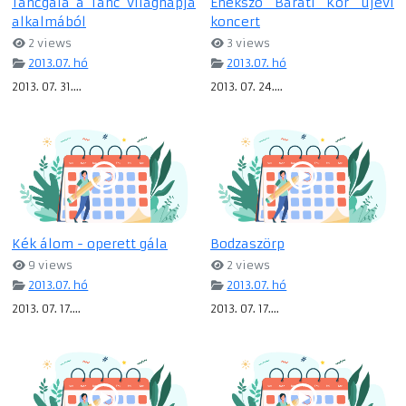
Táncgála a Tánc világnapja
Énekszó Baráti Kör újévi
alkalmából
koncert
2 views
3 views
2013.07. hó
2013.07. hó
2013. 07. 31....
2013. 07. 24....
Kék álom - operett gála
Bodzaszörp
9 views
2 views
2013.07. hó
2013.07. hó
2013. 07. 17....
2013. 07. 17....