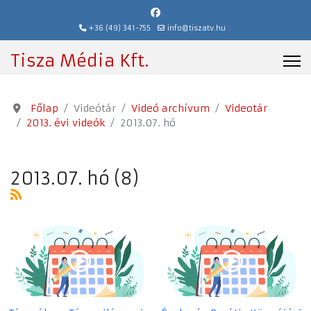
+36 (49) 341-755
info@tiszatv.hu
Tisza Média Kft.
Főlap
Videótár
Videó archívum
Videotár
2013. évi videók
2013.07. hó
2013.07. hó (8)