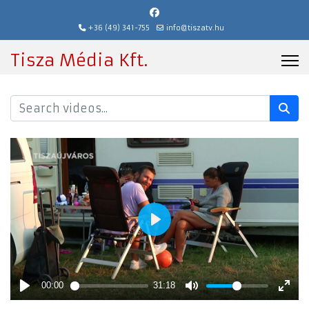
+36 (49) 341-755
info@tiszatv.hu
Tisza Média Kft.