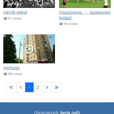
Hétről-Hétre
Tiszaújváros - Salgótarján
futball
91 views
39 views
Héthatár
98 views
1
2
Főszerkesztő:
Berta Judit