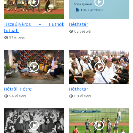
Tiszaújváros - Putnok
Héthatár
futball
62 views
57 views
Hétről-Hétre
Héthatár
94 views
88 views