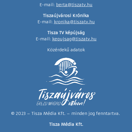
E-mail:
berta@tiszatv.hu
Tiszaújvárosi Krónika
E-mail:
kronika@tiszatv.hu
Tisza TV képújság
E-mail:
kepujsag@tiszatv.hu
Közérdekű adatok
© 2023 – Tisza Média Kft. – minden jog fenntartva.
Tisza Média Kft.