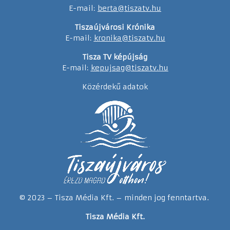
E-mail:
berta@tiszatv.hu
Tiszaújvárosi Krónika
E-mail:
kronika@tiszatv.hu
Tisza TV képújság
E-mail:
kepujsag@tiszatv.hu
Közérdekű adatok
© 2023 – Tisza Média Kft. – minden jog fenntartva.
Tisza Média Kft.