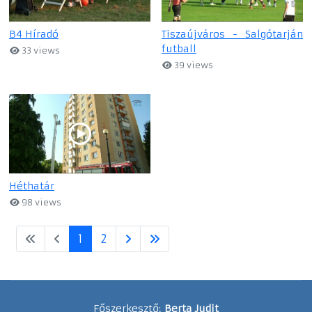
B4 Híradó
Tiszaújváros - Salgótarján
futball
33 views
39 views
Héthatár
98 views
1
2
Főszerkesztő:
Berta Judit