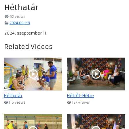
Héthatár
62 views
2024.09. hó
2024. szeptember 11.
Related Videos
Héthatár
Hétről-Hétre
115 views
127 views