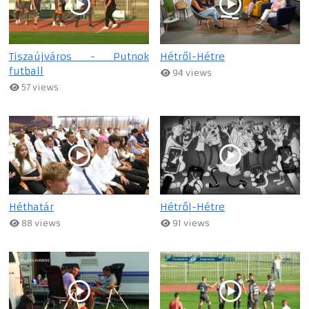
Tiszaújváros - Putnok
Hétről-Hétre
futball
94 views
57 views
Héthatár
Hétről-Hétre
88 views
91 views