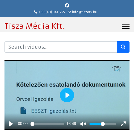
+36 (49) 341-755
info@tiszatv.hu
Tisza Média Kft.