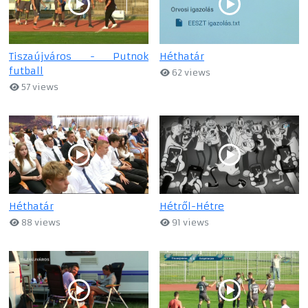
Tiszaújváros - Putnok
Héthatár
futball
62 views
57 views
Héthatár
Hétről-Hétre
88 views
91 views