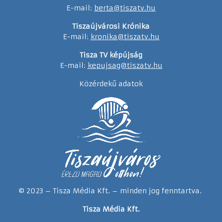
E-mail:
berta@tiszatv.hu
Tiszaújvárosi Krónika
E-mail:
kronika@tiszatv.hu
Tisza TV képújság
E-mail:
kepujsag@tiszatv.hu
Közérdekű adatok
© 2023 – Tisza Média Kft. – minden jog fenntartva.
Tisza Média Kft.