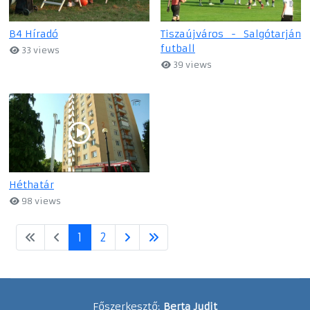
B4 Híradó
Tiszaújváros - Salgótarján
futball
33 views
39 views
Héthatár
98 views
1
2
Főszerkesztő:
Berta Judit