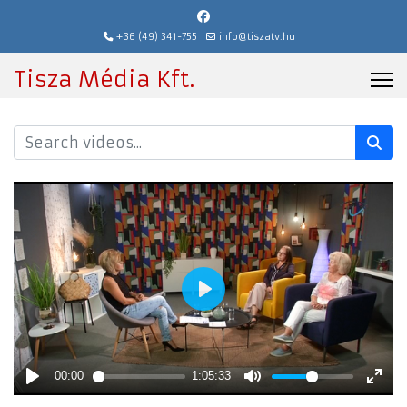
+36 (49) 341-755
info@tiszatv.hu
Tisza Média Kft.