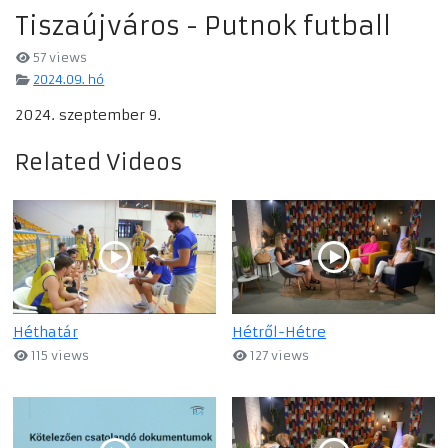
Tiszaújváros - Putnok futball
57 views
2024.09. hó
2024. szeptember 9.
Related Videos
Héthatár
Hétről-Hétre
115 views
127 views