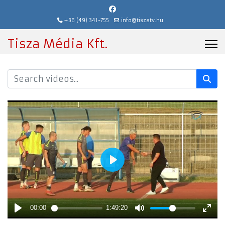
+36 (49) 341-755
info@tiszatv.hu
Tisza Média Kft.