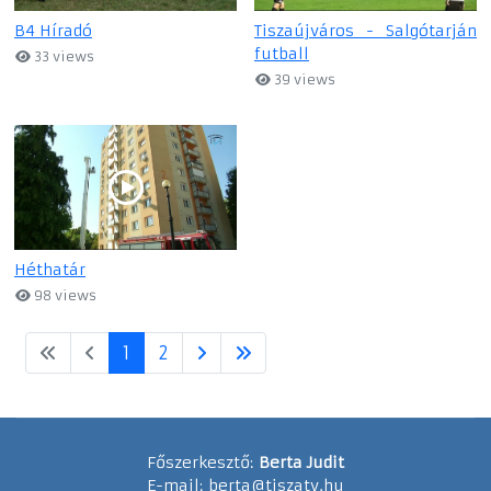
B4 Híradó
Tiszaújváros - Salgótarján
futball
33 views
39 views
Héthatár
98 views
1
2
Főszerkesztő:
Berta Judit
E-mail:
berta@tiszatv.hu