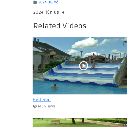
2024.06. hó
2024. június 14.
Related Videos
Héthatár
143 views