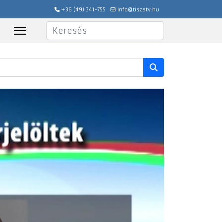
+36 (49) 341-755
info@tiszatv.hu
Keresés