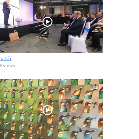
határ
8 views