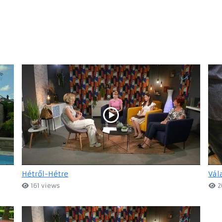
Hétről-Hétre
Vál
161 views
2