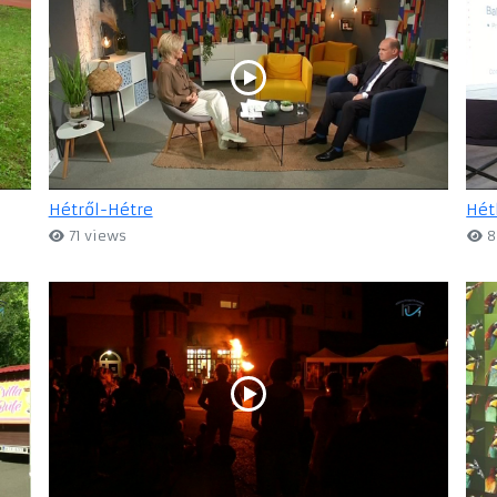
Hétről-Hétre
Hét
71 views
8