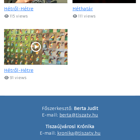
Hétről-Hétre
Héthatár
115 views
111 views
Hétről-Hétre
91 views
Főszerkesztő:
Berta Judit
E-mail:
berta@tiszatv.hu
Tiszaújvárosi Krónika
E-mail:
kronika@tiszatv.hu