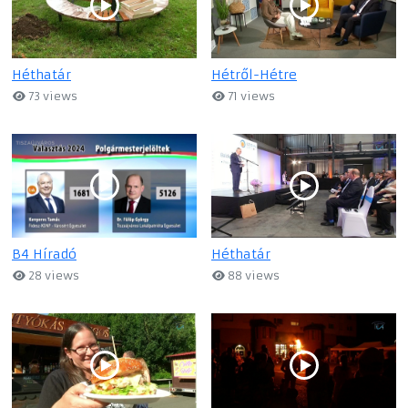
Héthatár
Hétről-Hétre
73 views
71 views
B4 Híradó
Héthatár
28 views
88 views