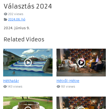
Választás 2024
202 views
2024.06. hó
2024. június 9.
Related Videos
Héthatár
Hétről-Hétre
143 views
161 views