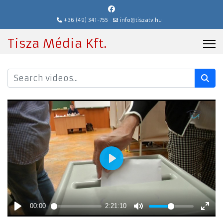
+36 (49) 341-755
info@tiszatv.hu
Tisza Média Kft.