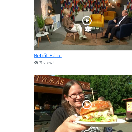
Hétről-Hétre
71 views