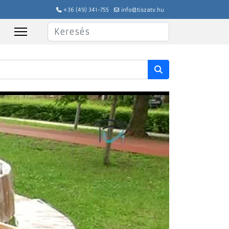
+36 (49) 341-755
info@tiszatv.hu
Keresés