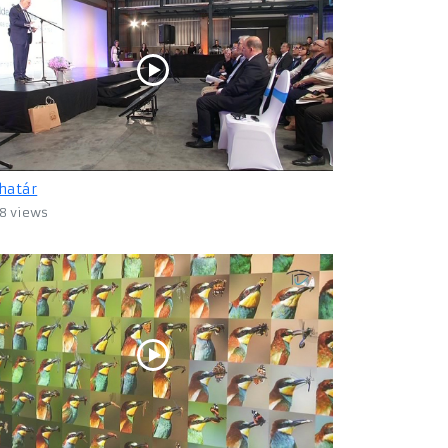
határ
8 views