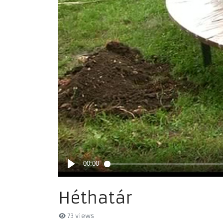
Héthatár
73 views