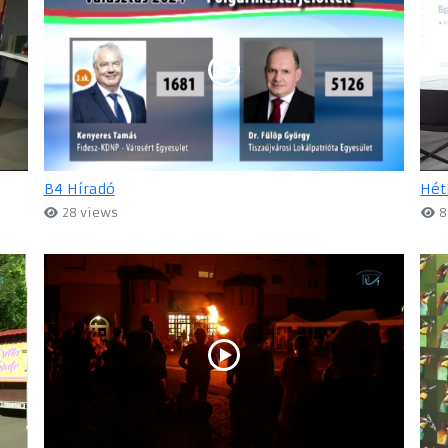
B4 Híradó
Hét
28 views
8