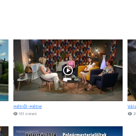
Hétről-Hétre
Vál
161 views
2