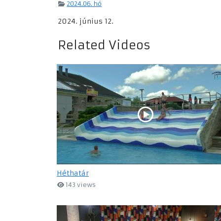
2024.06. hó
2024. június 12.
Related Videos
Héthatár
143 views