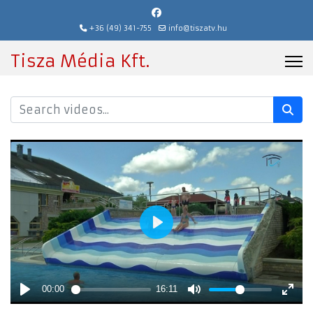
+36 (49) 341-755
info@tiszatv.hu
Tisza Média Kft.