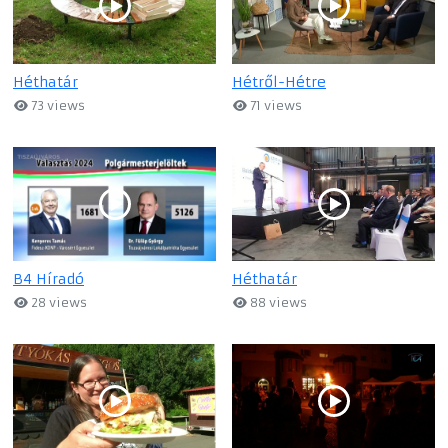
Héthatár
Hétről-Hétre
73 views
71 views
B4 Híradó
Héthatár
28 views
88 views