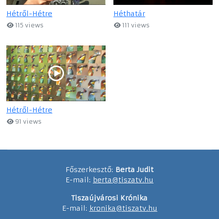
Hétről-Hétre
Héthatár
115 views
111 views
Hétről-Hétre
91 views
Főszerkesztő:
Berta Judit
E-mail:
berta@tiszatv.hu
Tiszaújvárosi Krónika
E-mail:
kronika@tiszatv.hu