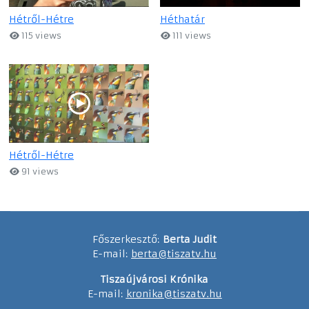
Hétről-Hétre
Héthatár
115 views
111 views
Hétről-Hétre
91 views
Főszerkesztő:
Berta Judit
E-mail:
berta@tiszatv.hu
Tiszaújvárosi Krónika
E-mail:
kronika@tiszatv.hu