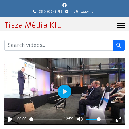
+36 (49) 341-755
info@tiszatv.hu
Tisza Média Kft.