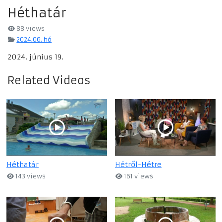
Héthatár
88 views
2024.06. hó
2024. június 19.
Related Videos
Héthatár
Hétről-Hétre
143 views
161 views