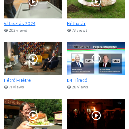
Választás 2024
Héthatár
202 views
73 views
Hétről-Hétre
B4 Híradó
71 views
28 views