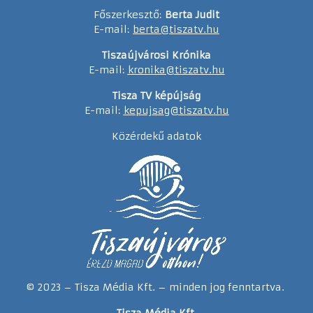
Főszerkesztő:
Berta Judit
E-mail:
berta@tiszatv.hu
Tiszaújvárosi Krónika
E-mail:
kronika@tiszatv.hu
Tisza TV képújság
E-mail:
kepujsag@tiszatv.hu
Közérdekű adatok
© 2023 – Tisza Média Kft. – minden jog fenntartva.