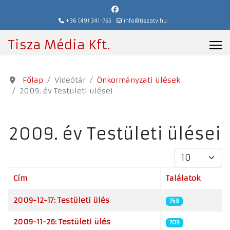
+36 (49) 341-755
info@tiszatv.hu
Tisza Média Kft.
Főlap
Videótár
Önkormányzati ülések
2009. év Testületi ülései
2009. év Testületi ülései
Tételek #
Cím
Találatok
Cikkek
2009-12-17: Testületi ülés
768
2009-11-26: Testületi ülés
709